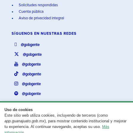
Solicitudes respondidas
Cuenta pública
Aviso de privacidad integral
SÍGUENOS EN
NUESTRAS REDES
@gobgente
@gobgente
@gobgente
@gobgente
@gobgente
@gobgente
Uso de cookies
Este sitio web utiliza cookies, incluyendo de terceros (como
¿Existe algún problema con esta página?
Repórtalo aquí.
app.guanajuato.gob.mx
), para mostrar contenido institucional y mejorar
tu experiencia. Al continuar navegando, aceptas su uso.
Más
Aviso legal
© 2025 Gobierno del Estado de Guanajuato
información