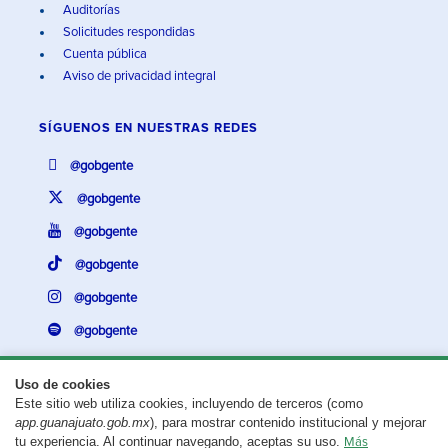
Auditorías
Solicitudes respondidas
Cuenta pública
Aviso de privacidad integral
SÍGUENOS EN
NUESTRAS REDES
@gobgente
@gobgente
@gobgente
@gobgente
@gobgente
@gobgente
Uso de cookies
Este sitio web utiliza cookies, incluyendo de terceros (como
¿Existe algún problema con esta página?
Repórtalo aquí.
app.guanajuato.gob.mx
), para mostrar contenido institucional y mejorar
tu experiencia. Al continuar navegando, aceptas su uso.
Más