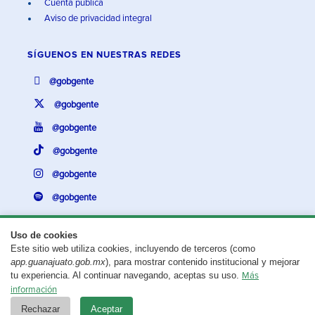
Cuenta pública
Aviso de privacidad integral
SÍGUENOS EN
NUESTRAS REDES
@gobgente
@gobgente
@gobgente
@gobgente
@gobgente
@gobgente
Uso de cookies
Este sitio web utiliza cookies, incluyendo de terceros (como
¿Existe algún problema con esta página?
Repórtalo aquí.
app.guanajuato.gob.mx
), para mostrar contenido institucional y mejorar
tu experiencia. Al continuar navegando, aceptas su uso.
Más
Aviso legal
© 2025 Gobierno del Estado de Guanajuato
información
Rechazar
Aceptar