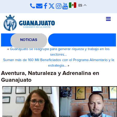
ES
NOTICIAS
«
Guanajuato se reagrupa para generar riqueza y trabajo en los
sectores…
Suman más de 160 Mil Beneficiados con el Programa Alimentario y la
estrategia…
»
Aventura, Naturaleza y Adrenalina en
Guanajuato