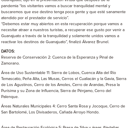
Guanajuato, dijo en la presentación virtual que después de la
pandemia “los visitantes vamos a buscar tranquilidad mental y
buscaremos que ese destino tenga poca gente y que esté sanamente
atendido por el prestador de servicio”.
“Debemos estar muy abiertos en esta recuperación porque vamos a
necesitar atraer a nuestros turistas, a recuperar ese gusto por venir a
Guanajuato a través de la tranquilidad y solamente unidos vamos a
reactivar los destinos de Guanajuato”, finalizó Álvarez Brunel.
DATOS:
Reserva de Conservación 2: Cuenca de la Esperanza y Pinal de
Zamorano.
Área de Uso Sustentable 11: Sierra de Lobos, Cuenca Alta del Río
Temascatio, Peña Alta, Las Musas, Cerros el Cualiacán y la Gavia, Sierra
de Los Agustinos, Cerro de los Amoles, Cerro de Arandas, Presa la
Purísima y su Zona de Influencia, Sierra de Pénjamo, Cerro del
Palenque.
Áreas Naturales Municipales 4: Cerro Santa Rosa y Jocoque, Cerro de
San Bartolomé, Los Divisaderos, Cañada Arroyo Hondo.
Área de Restauración Ecológica 5: Presa de Silva y áreas Aledañas,