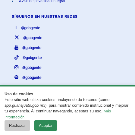
Aviso de privacidad integral
SÍGUENOS EN
NUESTRAS REDES
@gobgente
@gobgente
@gobgente
@gobgente
@gobgente
@gobgente
Uso de cookies
Este sitio web utiliza cookies, incluyendo de terceros (como
¿Existe algún problema con esta página?
Repórtalo aquí.
app.guanajuato.gob.mx
), para mostrar contenido institucional y mejorar
tu experiencia. Al continuar navegando, aceptas su uso.
Más
Aviso legal
© 2025 Gobierno del Estado de Guanajuato
información
Rechazar
Aceptar