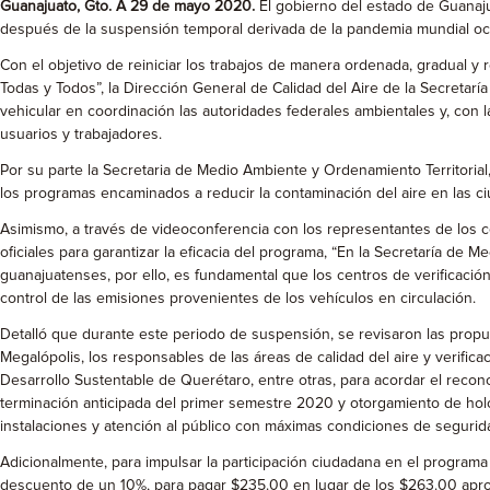
Guanajuato, Gto. A 29 de mayo 2020.
El gobierno del estado de Guanajua
después de la suspensión temporal derivada de la pandemia mundial oc
Con el objetivo de reiniciar los trabajos de manera ordenada, gradual y 
Todas y Todos”, la Dirección General de Calidad del Aire de la Secretar
vehicular en coordinación las autoridades federales ambientales y, con l
usuarios y trabajadores.
Por su parte la Secretaria de Medio Ambiente y Ordenamiento Territorial,
los programas encaminados a reducir la contaminación del aire en las c
Asimismo, a través de videoconferencia con los representantes de los cen
oficiales para garantizar la eficacia del programa, “En la Secretaría de
guanajuatenses, por ello, es fundamental que los centros de verificació
control de las emisiones provenientes de los vehículos en circulación.
Detalló que durante este periodo de suspensión, se revisaron las propue
Megalópolis, los responsables de las áreas de calidad del aire y verif
Desarrollo Sustentable de Querétaro, entre otras, para acordar el recon
terminación anticipada del primer semestre 2020 y otorgamiento de holo
instalaciones y atención al público con máximas condiciones de seguridad
Adicionalmente, para impulsar la participación ciudadana en el programa e
descuento de un 10%, para pagar $235.00 en lugar de los $263.00 apr