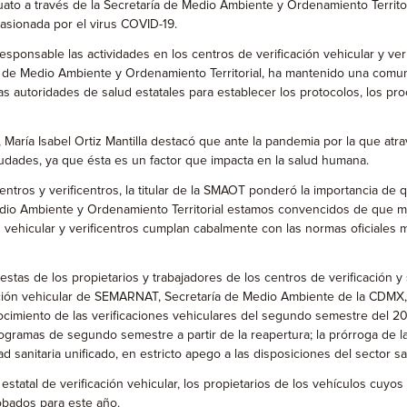
to a través de la Secretaría de Medio Ambiente y Ordenamiento Territoria
asionada por el virus COVID-19.
responsable las actividades en los centros de verificación vehicular y v
ía de Medio Ambiente y Ordenamiento Territorial, ha mantenido una comun
as autoridades de salud estatales para establecer los protocolos, los pr
 María Isabel Ortiz Mantilla destacó que ante la pandemia por la que atr
iudades, ya que ésta es un factor que impacta en la salud humana.
tros y verificentros, la titular de la SMAOT ponderó la importancia de q
 Medio Ambiente y Ordenamiento Territorial estamos convencidos de que me
n vehicular y verificentros cumplan cabalmente con las normas oficiales 
stas de los propietarios y trabajadores de los centros de verificación 
icación vehicular de SEMARNAT, Secretaría de Medio Ambiente de la CDMX
ocimiento de las verificaciones vehiculares del segundo semestre del 201
gramas de segundo semestre a partir de la reapertura; la prórroga de la
 sanitaria unificado, en estricto apego a las disposiciones del sector sa
statal de verificación vehicular, los propietarios de los vehículos cuyos
obados para este año.