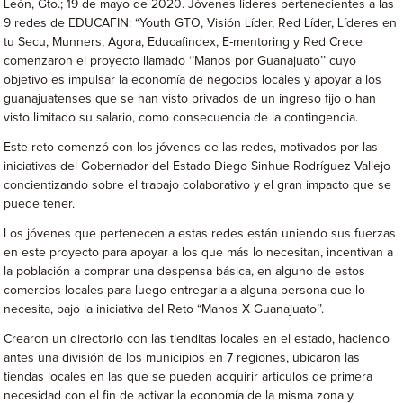
León, Gto.; 19 de mayo de 2020. Jóvenes líderes pertenecientes a las
9 redes de EDUCAFIN: “Youth GTO, Visión Líder, Red Líder, Líderes en
tu Secu, Munners, Agora, Educafindex, E-mentoring y Red Crece
comenzaron el proyecto llamado ‘’Manos por Guanajuato’’ cuyo
objetivo es impulsar la economía de negocios locales y apoyar a los
guanajuatenses que se han visto privados de un ingreso fijo o han
visto limitado su salario, como consecuencia de la contingencia.
Este reto comenzó con los jóvenes de las redes, motivados por las
iniciativas del Gobernador del Estado Diego Sinhue Rodríguez Vallejo
concientizando sobre el trabajo colaborativo y el gran impacto que se
puede tener.
Los jóvenes que pertenecen a estas redes están uniendo sus fuerzas
en este proyecto para apoyar a los que más lo necesitan, incentivan a
la población a comprar una despensa básica, en alguno de estos
comercios locales para luego entregarla a alguna persona que lo
necesita, bajo la iniciativa del Reto “Manos X Guanajuato’’.
Crearon un directorio con las tienditas locales en el estado, haciendo
antes una división de los municipios en 7 regiones, ubicaron las
tiendas locales en las que se pueden adquirir artículos de primera
necesidad con el fin de activar la economía de la misma zona y