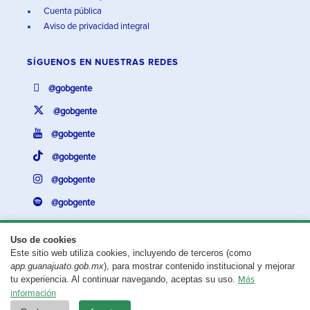
Cuenta pública
Aviso de privacidad integral
SÍGUENOS EN
NUESTRAS REDES
@gobgente
@gobgente
@gobgente
@gobgente
@gobgente
@gobgente
Uso de cookies
Este sitio web utiliza cookies, incluyendo de terceros (como
¿Existe algún problema con esta página?
Repórtalo aquí.
app.guanajuato.gob.mx
), para mostrar contenido institucional y mejorar
tu experiencia. Al continuar navegando, aceptas su uso.
Más
Aviso legal
© 2025 Gobierno del Estado de Guanajuato
información