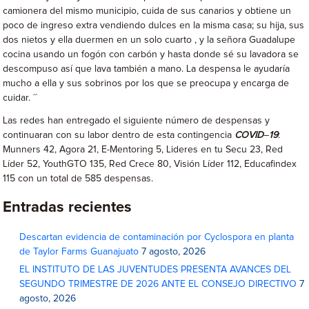
camionera del mismo municipio, cuida de sus canarios y obtiene un
poco de ingreso extra vendiendo dulces en la misma casa; su hija, sus
dos nietos y ella duermen en un solo cuarto , y la señora Guadalupe
cocina usando un fogón con carbón y hasta donde sé su lavadora se
descompuso así que lava también a mano. La despensa le ayudaría
mucho a ella y sus sobrinos por los que se preocupa y encarga de
cuidar. ´´
Las redes han entregado el siguiente número de despensas y
continuaran con su labor dentro de esta contingencia
COVID
–
19
:
Munners 42, Agora 21, E-Mentoring 5, Lideres en tu Secu 23, Red
Líder 52, YouthGTO 135, Red Crece 80, Visión Líder 112, Educafindex
115 con un total de 585 despensas.
Entradas recientes
Descartan evidencia de contaminación por Cyclospora en planta
de Taylor Farms Guanajuato
7 agosto, 2026
EL INSTITUTO DE LAS JUVENTUDES PRESENTA AVANCES DEL
SEGUNDO TRIMESTRE DE 2026 ANTE EL CONSEJO DIRECTIVO
7
agosto, 2026