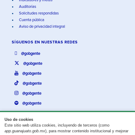
Indicadores y metas
Auditorías
Solicitudes respondidas
Cuenta pública
Aviso de privacidad integral
SÍGUENOS EN
NUESTRAS REDES
@gobgente
@gobgente
@gobgente
@gobgente
@gobgente
@gobgente
Uso de cookies
Este sitio web utiliza cookies, incluyendo de terceros (como
¿Existe algún problema con esta página?
Repórtalo aquí.
app.guanajuato.gob.mx
), para mostrar contenido institucional y mejorar