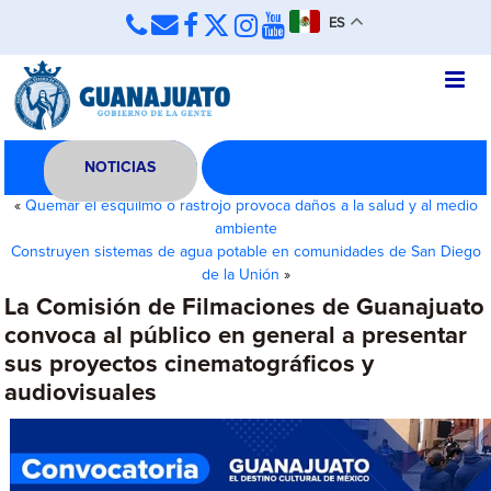
ES
NOTICIAS
«
Quemar el esquilmo o rastrojo provoca daños a la salud y al medio
ambiente
Construyen sistemas de agua potable en comunidades de San Diego
de la Unión
»
La Comisión de Filmaciones de Guanajuato
convoca al público en general a presentar
sus proyectos cinematográficos y
audiovisuales