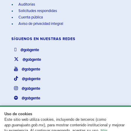
Auditorías
Solicitudes respondidas
Cuenta pública
Aviso de privacidad integral
SÍGUENOS EN
NUESTRAS REDES
@gobgente
@gobgente
@gobgente
@gobgente
@gobgente
@gobgente
Uso de cookies
Este sitio web utiliza cookies, incluyendo de terceros (como
¿Existe algún problema con esta página?
Repórtalo aquí.
app.guanajuato.gob.mx
), para mostrar contenido institucional y mejorar
tu experiencia. Al continuar navegando, aceptas su uso.
Más