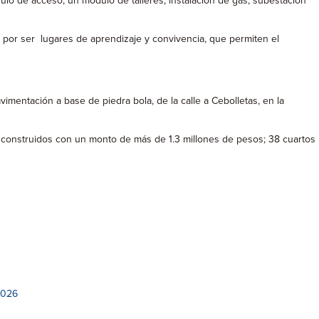
lo de acceso, un módulo de talleres, instalación de gas, subestación
 por ser lugares de aprendizaje y convivencia, que permiten el
mentación a base de piedra bola, de la calle a Cebolletas, en la
na construidos con un monto de más de 1.3 millones de pesos; 38 cuartos
2026