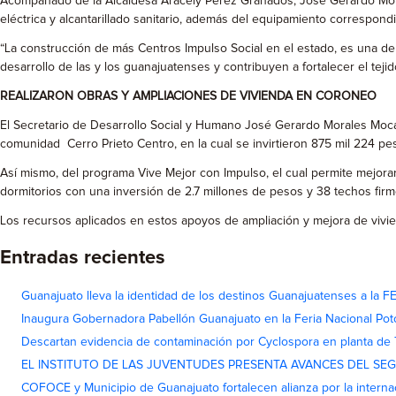
Acompañado de la Alcaldesa Aracely Pérez Granados, José Gerardo Moral
eléctrica y alcantarillado sanitario, además del equipamiento correspond
“La construcción de más Centros Impulso Social en el estado, es una de
desarrollo de las y los guanajuatenses y contribuyen a fortalecer el tejido 
REALIZARON OBRAS Y AMPLIACIONES DE VIVIENDA EN CORONEO
El Secretario de Desarrollo Social y Humano José Gerardo Morales Mocad
comunidad Cerro Prieto Centro, en la cual se invirtieron 875 mil 224 pe
Así mismo, del programa Vive Mejor con Impulso, el cual permite mejora
dormitorios con una inversión de 2.7 millones de pesos y 38 techos fir
Los recursos aplicados en estos apoyos de ampliación y mejora de vivie
Entradas recientes
Guanajuato lleva la identidad de los destinos Guanajuatenses a la
Inaugura Gobernadora Pabellón Guanajuato en la Feria Nacional Pot
Descartan evidencia de contaminación por Cyclospora en planta de
EL INSTITUTO DE LAS JUVENTUDES PRESENTA AVANCES DEL SE
COFOCE y Municipio de Guanajuato fortalecen alianza por la interna