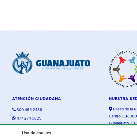
ATENCIÓN CIUDADANA
NUESTRA SE
Paseo de la P
800 465 2486
Centro, C.P. 36
477 274 5825
Guanajuato, GT
contacto@guanajuato.gob.mx
Uso de cookies