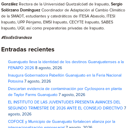
González
Rectora de la Universidad Quetzalcóatl de Irapuato,
Sergio
Solórzano Domínguez
Coordinador de Adaptación al Cambio Climático
de la SMAOT, estudiantes y catedráticos de ITESA Abasolo, ITESI
Irapuato, UPP Pénjamo, EMSI Irapuato, CECYTE Irapuato, SABES
Irapuato, UQI, así como preparatorias privadas de Irapuato.
#EsoEsGrandeza
Entradas recientes
Guanajuato lleva la identidad de los destinos Guanajuatenses a la
FENAPO 2026
8 agosto, 2026
Inaugura Gobernadora Pabellón Guanajuato en la Feria Nacional
Potosina
7 agosto, 2026
Descartan evidencia de contaminación por Cyclospora en planta
de Taylor Farms Guanajuato
7 agosto, 2026
EL INSTITUTO DE LAS JUVENTUDES PRESENTA AVANCES DEL
SEGUNDO TRIMESTRE DE 2026 ANTE EL CONSEJO DIRECTIVO
7
agosto, 2026
COFOCE y Municipio de Guanajuato fortalecen alianza por la
internacionalización empresarial
7 agosto, 2026