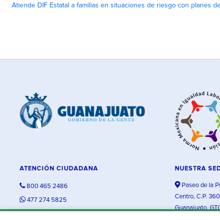
Atiende DIF Estatal a familias en situaciones de riesgo con planes d
ATENCIÓN CIUDADANA
NUESTRA SE
Paseo de la P
800 465 2486
Centro, C.P. 36
477 274 5825
Guanajuato, GT
contacto@guanajuato.gob.mx