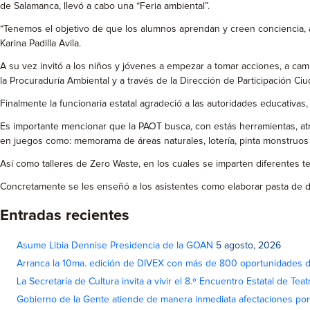
de Salamanca, llevó a cabo una “Feria ambiental”.
“Tenemos el objetivo de que los alumnos aprendan y creen conciencia, a 
Karina Padilla Avila.
A su vez invitó a los niños y jóvenes a empezar a tomar acciones, a ca
la Procuraduría Ambiental y a través de la Dirección de Participación Ci
Finalmente la funcionaria estatal agradeció a las autoridades educativa
Es importante mencionar que la PAOT busca, con estás herramientas, atr
en juegos como: memorama de áreas naturales, lotería, pinta monstruos amb
Así como talleres de Zero Waste, en los cuales se imparten diferentes t
Concretamente se les enseñó a los asistentes como elaborar pasta de d
Entradas recientes
Asume Libia Dennise Presidencia de la GOAN
5 agosto, 2026
Arranca la 10ma. edición de DIVEX con más de 800 oportunidades 
La Secretaría de Cultura invita a vivir el 8.º Encuentro Estatal de Te
Gobierno de la Gente atiende de manera inmediata afectaciones por 