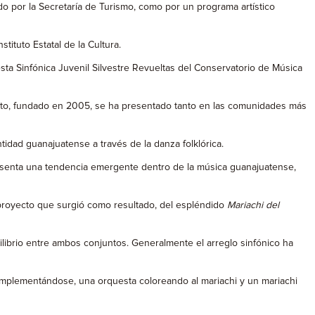
do por la Secretaría de Turismo, como por un programa artístico
tituto Estatal de la Cultura.
ta Sinfónica Juvenil Silvestre Revueltas del Conservatorio de Música
nto, fundado en 2005, se ha presentado tanto en las comunidades más
tidad guanajuatense a través de la danza folklórica.
epresenta una tendencia emergente dentro de la música guanajuatense,
n proyecto que surgió como resultado, del espléndido
Mariachi del
ilibrio entre ambos conjuntos. Generalmente el arreglo sinfónico ha
 complementándose, una orquesta coloreando al mariachi y un mariachi