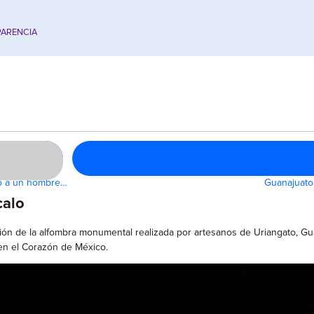
ARENCIA
do a un hombre…
Guanajuato 
calo
ión de la alfombra monumental realizada por artesanos de Uriangato, Gu
 en el Corazón de México.