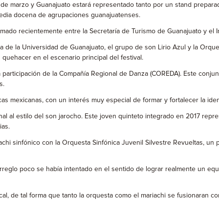
1° de marzo y Guanajuato estará representado tanto por un stand prepara
án media docena de agrupaciones guanajuatenses.
rmado recientemente entre la Secretaría de Turismo de Guanajuato y el Ins
de la Universidad de Guanajuato, el grupo de son Lirio Azul y la Orques
quehacer en el escenario principal del festival.
a participación de la Compañía Regional de Danza (COREDA). Este conju
s.
cas mexicanas, con un interés muy especial de formar y fortalecer la iden
ional al estilo del son jarocho. Este joven quinteto integrado en 2017 r
ias.
achi sinfónico con la Orquesta Sinfónica Juvenil Silvestre Revueltas, u
rreglo poco se había intentado en el sentido de lograr realmente un equ
ical, de tal forma que tanto la orquesta como el mariachi se fusionaran