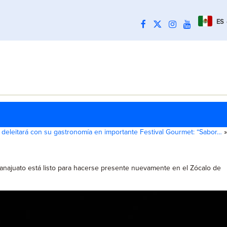
ES
deleitará con su gastronomía en importante Festival Gourmet: “Sabor…
»
anajuato está listo para hacerse presente nuevamente en el Zócalo de