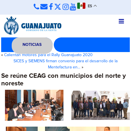
ES
NOTICIAS
«
Calientan motores para el Rally Guanajuato 2020
SICES y SIEMENS firman convenio para el desarrollo de la
Mentefactura en…
»
Se reúne CEAG con municipios del norte y
noreste