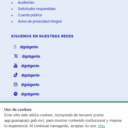
Auditorías
Solicitudes respondidas
Cuenta pública
Aviso de privacidad integral
SÍGUENOS EN
NUESTRAS REDES
@gobgente
@gobgente
@gobgente
@gobgente
@gobgente
@gobgente
Uso de cookies
Este sitio web utiliza cookies, incluyendo de terceros (como
¿Existe algún problema con esta página?
Repórtalo aquí.
app.guanajuato.gob.mx
), para mostrar contenido institucional y mejorar
tu experiencia. Al continuar navegando, aceptas su uso.
Más