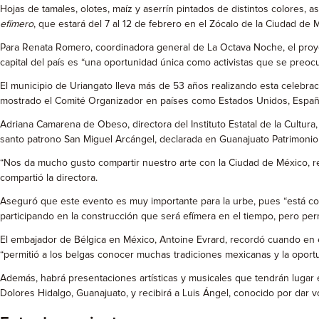
Hojas de tamales, olotes, maíz y aserrín pintados de distintos colores, 
efímero
, que estará del 7 al 12 de febrero en el Zócalo de la Ciudad de 
Para Renata Romero, coordinadora general de La Octava Noche, el proyect
capital del país es “una oportunidad única como activistas que se preoc
El municipio de Uriangato lleva más de 53 años realizando esta celebra
mostrado el Comité Organizador en países como Estados Unidos, España
Adriana Camarena de Obeso, directora del Instituto Estatal de la Cultura
santo patrono San Miguel Arcángel, declarada en Guanajuato Patrimonio 
“Nos da mucho gusto compartir nuestro arte con la Ciudad de México, repr
compartió la directora.
Aseguró que este evento es muy importante para la urbe, pues “está co
participando en la construcción que será efímera en el tiempo, pero pe
El embajador de Bélgica en México, Antoine Evrard, recordó cuando en el
“permitió a los belgas conocer muchas tradiciones mexicanas y la oport
Además, habrá presentaciones artísticas y musicales que tendrán lugar e
Dolores Hidalgo, Guanajuato, y recibirá a Luis Ángel, conocido por dar v