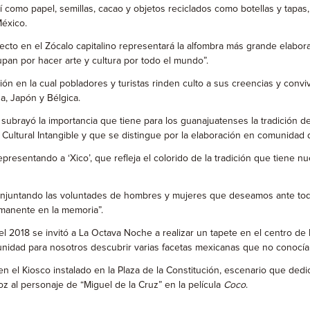
así como papel, semillas, cacao y objetos reciclados como botellas y tapa
México.
o en el Zócalo capitalino representará la alfombra más grande elaborada 
upan por hacer arte y cultura por todo el mundo”.
ción en la cual pobladores y turistas rinden culto a sus creencias y co
, Japón y Bélgica.
, subrayó la importancia que tiene para los guanajuatenses la tradición d
Cultural Intangible y que se distingue por la elaboración en comunidad
esentando a ‘Xico’, que refleja el colorido de la tradición que tiene nue
njuntando las voluntades de hombres y mujeres que deseamos ante todo 
rmanente en la memoria”.
 2018 se invitó a La Octava Noche a realizar un tapete en el centro de B
unidad para nosotros descubrir varias facetas mexicanas que no conocía
n el Kiosco instalado en la Plaza de la Constitución, escenario que dedi
oz al personaje de “Miguel de la Cruz” en la película
Coco
.