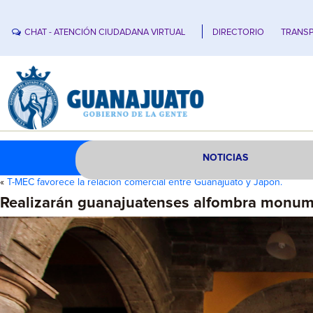
CHAT - ATENCIÓN CIUDADANA VIRTUAL
DIRECTORIO
TRANSP
NOTICIAS
«
T-MEC favorece la relación comercial entre Guanajuato y Japón.
Realizarán guanajuatenses alfombra monume