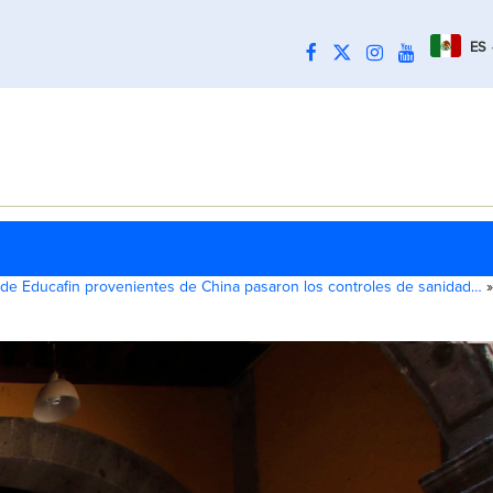
ES
 de Educafin provenientes de China pasaron los controles de sanidad…
»