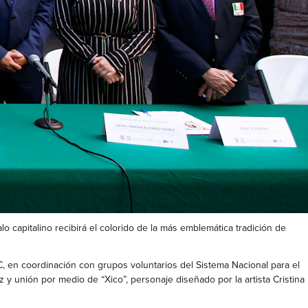
 capitalino recibirá el colorido de la más emblemática tradición de
, en coordinación con grupos voluntarios del Sistema Nacional para el
az y unión por medio de “Xico”, personaje diseñado por la artista Cristina