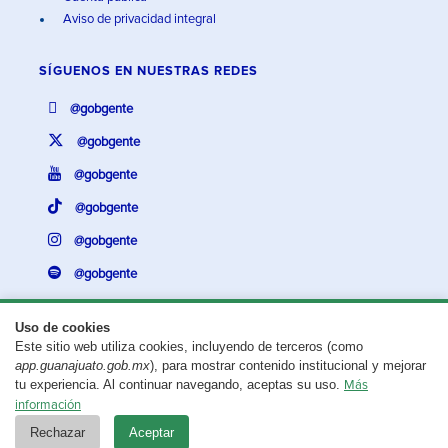
Aviso de privacidad integral
SÍGUENOS EN
NUESTRAS REDES
@gobgente
@gobgente
@gobgente
@gobgente
@gobgente
@gobgente
Uso de cookies
Este sitio web utiliza cookies, incluyendo de terceros (como
¿Existe algún problema con esta página?
Repórtalo aquí.
app.guanajuato.gob.mx
), para mostrar contenido institucional y mejorar
tu experiencia. Al continuar navegando, aceptas su uso.
Más
Aviso legal
© 2025 Gobierno del Estado de Guanajuato
información
Rechazar
Aceptar