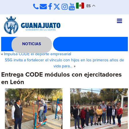
ES
NOTICIAS
«
Impulsa CODE el deporte empresarial
SSG invita a fortalecer el vínculo con hijos en los primeros años de
vida para…
»
Entrega CODE módulos con ejercitadores
en León