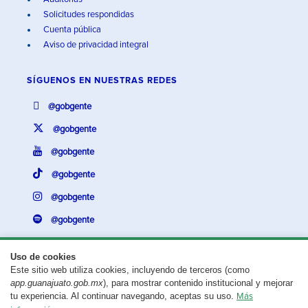
Solicitudes respondidas
Cuenta pública
Aviso de privacidad integral
SÍGUENOS EN
NUESTRAS REDES
@gobgente
@gobgente
@gobgente
@gobgente
@gobgente
@gobgente
Uso de cookies
Este sitio web utiliza cookies, incluyendo de terceros (como
¿Existe algún problema con esta página?
Repórtalo aquí.
app.guanajuato.gob.mx
), para mostrar contenido institucional y mejorar
tu experiencia. Al continuar navegando, aceptas su uso.
Más
Aviso legal
© 2025 Gobierno del Estado de Guanajuato