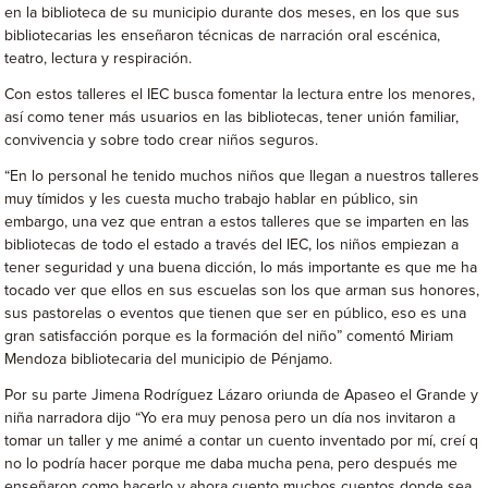
en la biblioteca de su municipio durante dos meses, en los que sus
bibliotecarias les enseñaron técnicas de narración oral escénica,
teatro, lectura y respiración.
Con estos talleres el IEC busca fomentar la lectura entre los menores,
así como tener más usuarios en las bibliotecas, tener unión familiar,
convivencia y sobre todo crear niños seguros.
“En lo personal he tenido muchos niños que llegan a nuestros talleres
muy tímidos y les cuesta mucho trabajo hablar en público, sin
embargo, una vez que entran a estos talleres que se imparten en las
bibliotecas de todo el estado a través del IEC, los niños empiezan a
tener seguridad y una buena dicción, lo más importante es que me ha
tocado ver que ellos en sus escuelas son los que arman sus honores,
sus pastorelas o eventos que tienen que ser en público, eso es una
gran satisfacción porque es la formación del niño” comentó Miriam
Mendoza bibliotecaria del municipio de Pénjamo.
Por su parte Jimena Rodríguez Lázaro oriunda de Apaseo el Grande y
niña narradora dijo “Yo era muy penosa pero un día nos invitaron a
tomar un taller y me animé a contar un cuento inventado por mí, creí q
no lo podría hacer porque me daba mucha pena, pero después me
enseñaron como hacerlo y ahora cuento muchos cuentos donde sea