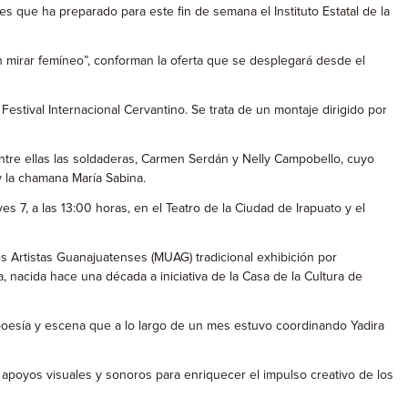
es que ha preparado para este fin de semana el Instituto Estatal de la
un mirar femíneo”, conforman la oferta que se desplegará desde el
stival Internacional Cervantino. Se trata de un montaje dirigido por
ntre ellas las soldaderas, Carmen Serdán y Nelly Campobello, cuyo
 y la chamana María Sabina.
s 7, a las 13:00 horas, en el Teatro de la Ciudad de Irapuato y el
s Artistas Guanajuatenses (MUAG) tradicional exhibición por
, nacida hace una década a iniciativa de la Casa de la Cultura de
de poesía y escena que a lo largo de un mes estuvo coordinando Yadira
 apoyos visuales y sonoros para enriquecer el impulso creativo de los