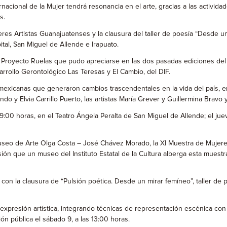
acional de la Mujer tendrá resonancia en el arte, gracias a las actividad
s.
jeres Artistas Guanajuatenses y la clausura del taller de poesía “Desde 
tal, San Miguel de Allende e Irapuato.
 Proyecto Ruelas que pudo apreciarse en las dos pasadas ediciones del Fe
rrollo Gerontológico Las Teresas y El Cambio, del DIF.
mexicanas que generaron cambios trascendentales en la vida del país, e
ndo y Elvia Carrillo Puerto, las artistas María Grever y Guillermina Bravo
9:00 horas, en el Teatro Ángela Peralta de San Miguel de Allende; el jueve
 Museo de Arte Olga Costa – José Chávez Morado, la XI Muestra de Mujere
ón que un museo del Instituto Estatal de la Cultura alberga esta muestra
ye con la clausura de “Pulsión poética. Desde un mirar femíneo”, taller 
 expresión artística, integrando técnicas de representación escénica con
n pública el sábado 9, a las 13:00 horas.