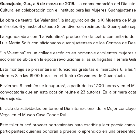
Guanajuato, Gto., a 5 de marzo de 2019.-
La conmemoración del Día Intern
Cultura, en colaboración con el Instituto para las Mujeres Guanajuatense
La obra de teatro “La Valentina”, la inauguración de la XI Muestra de Mu
miércoles 6 y hasta el sábado 8, en diversos recintos de Guanajuato capi
La agenda abre con “La Valentina”, producción de teatro comunitario del
Luis Martín Solís con aficionados guanajuatenses de los Centros de Desa
“La Valentina” es un collage escénico en homenaje a valientes mujeres 
accionar se ubica en la época revolucionaria; las sufragistas Hermila Gali
Este montaje se presentará en funciones gratuitas el miércoles 6, a las 1
viernes 8, a las 19:00 horas, en el Teatro Cervantes de Guanajuato.
El viernes 8 también se inaugurará, a partir de las 17:00 horas y en el
convocatoria que en esta ocasión reúne a 23 autoras. Es la primera ocasi
Guanajuato.
El ciclo de actividades en torno al Día Internacional de la Mujer conclu
Vega, en el Museo Casa Conde Rul.
Este taller buscó proveer herramientas para escribir y leer poesía como
participantes; quienes pondrán a prueba lo aprendido en una presentació