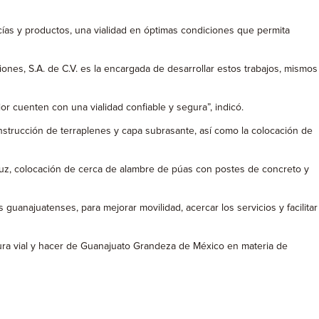
cías y productos, una vialidad en óptimas condiciones que permita
iones, S.A. de C.V. es la encargada de desarrollar estos trabajos, mismos
or cuenten con una vialidad confiable y segura”, indicó.
strucción de terraplenes y capa subrasante, así como la colocación de
 luz, colocación de cerca de alambre de púas con postes de concreto y
uanajuatenses, para mejorar movilidad, acercar los servicios y facilitar
ctura vial y hacer de Guanajuato Grandeza de México en materia de