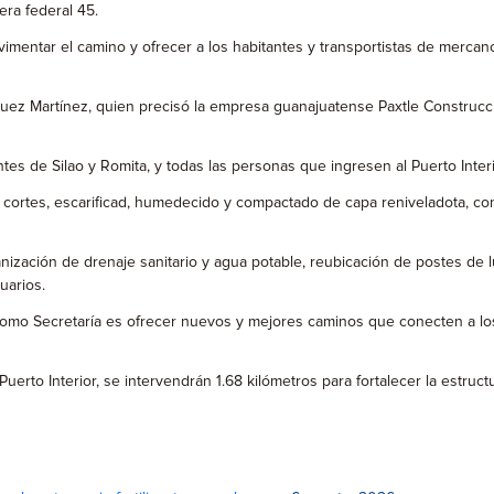
era federal 45.
imentar el camino y ofrecer a los habitantes y transportistas de mercan
dríguez Martínez, quien precisó la empresa guanajuatense Paxtle Construcc
tes de Silao y Romita, y todas las personas que ingresen al Puerto Interi
cortes, escarificad, humedecido y compactado de capa reniveladota, con
nización de drenaje sanitario y agua potable, reubicación de postes de
uarios.
omo Secretaría es ofrecer nuevos y mejores caminos que conecten a los g
uerto Interior, se intervendrán 1.68 kilómetros para fortalecer la estru