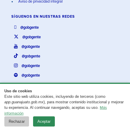
Aviso de privacidad integral
SÍGUENOS EN
NUESTRAS REDES
@gobgente
@gobgente
@gobgente
@gobgente
@gobgente
@gobgente
Uso de cookies
Este sitio web utiliza cookies, incluyendo de terceros (como
¿Existe algún problema con esta página?
Repórtalo aquí.
app.guanajuato.gob.mx
), para mostrar contenido institucional y mejorar
tu experiencia. Al continuar navegando, aceptas su uso.
Más
Aviso legal
© 2025 Gobierno del Estado de Guanajuato
información
Rechazar
Aceptar