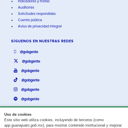
Indicadores y metas
Auditorías
Solicitudes respondidas
Cuenta pública
Aviso de privacidad integral
SÍGUENOS EN
NUESTRAS REDES
@gobgente
@gobgente
@gobgente
@gobgente
@gobgente
@gobgente
Uso de cookies
Este sitio web utiliza cookies, incluyendo de terceros (como
¿Existe algún problema con esta página?
Repórtalo aquí.
app.guanajuato.gob.mx
), para mostrar contenido institucional y mejorar