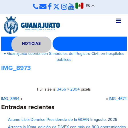
ES
NOTICIAS
←
Guanajuato cuenta con 8 módulos del Registro Civil, en hospitales
públicos
IMG_8973
Full size is
3456 × 2304
pixels
IMG_8994
»
«
IMG_4674
Entradas recientes
Asume Libia Dennise Presidencia de la GOAN
5 agosto, 2026
Arranca la 10ma. edición de DIVEX con más de 800 oportunidades