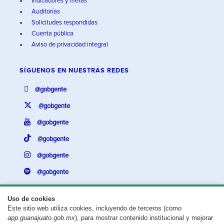
Indicadores y metas
Auditorías
Solicitudes respondidas
Cuenta pública
Aviso de privacidad integral
SÍGUENOS EN
NUESTRAS REDES
@gobgente
@gobgente
@gobgente
@gobgente
@gobgente
@gobgente
Uso de cookies
Este sitio web utiliza cookies, incluyendo de terceros (como
¿Existe algún problema con esta página?
Repórtalo aquí.
app.guanajuato.gob.mx
), para mostrar contenido institucional y mejorar