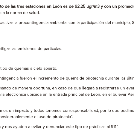
alto de las tres estaciones en León es de 92.25 µgr/m3 y con un promedi
o a la norma de salud.
sactivar la precontingencia ambiental con la participación del municipio
tigar las emisiones de partículas.
 tipo de quemas a cielo abierto.
ntingencia fueron el incremento de quema de pirotecnia durante las últi
ormando de manera oportuna, en caso de que llegará a registrarse un eve
a electrónica ubicada en la entrada principal de León, en el bulevar Aero
ramos un impacto y todos tenemos corresponsabilidad, por lo que pedimo
 considerablemente el uso de pirotecnia”.
y nos ayuden a evitar y denunciar este tipo de prácticas al 911”,