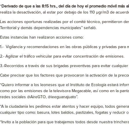
“
Derivado de que a las 8:15 hrs., del día de hoy el promedio móvil más 
realiza la desactivación, al estar por debajo de los 110 µgr/m3 de acuerd
Las acciones oportunas realizadas por el comité técnico, permitieron de
Territorial y demás dependencias municipales” señaló.
Estas instancias han realizaron acciones como:
1.- Vigilancia y recomendaciones en las obras públicas y privadas para mi
2.- Agilizar el tráfico vehicular para evitar concentración de emisiones.
3.-Recorridos a través de sus brigadas preventivas para evitar cualquier
Cabe precisar que los factores que provocaron la activación de la preco
“Quiero informar a los leoneses que el Instituto de Ecología estará inf
como por las emisiones de la televisora Megacable, así como en la pantall
redes sociales @AireGTO, @ieeguanajuato”.
“A la ciudadanía les pedimos estar atentos y hacer equipo, todos gene
cualquier tipo como: basura, lotes baldíos, pastizales, fogatas y reducir
“Invito a la población para que trabajemos todos desde nuestra trinchera 