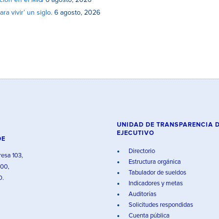
ción en el MIQ
6 agosto, 2026
a vivir’ un siglo.
6 agosto, 2026
UNIDAD DE TRANSPARENCIA 
EJECUTIVO
DE
Directorio
resa 103,
Estructura orgánica
000,
Tabulador de sueldos
O.
Indicadores y metas
Auditorías
Solicitudes respondidas
Cuenta pública