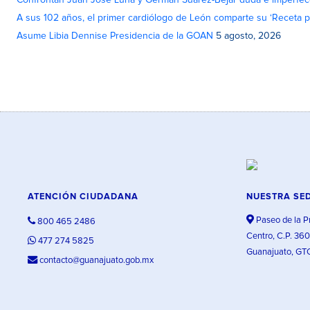
Confrontan Juan José Luna y Germán Suárez-Béjar duda e imperfec
A sus 102 años, el primer cardiólogo de León comparte su ‘Receta par
Asume Libia Dennise Presidencia de la GOAN
5 agosto, 2026
ATENCIÓN CIUDADANA
NUESTRA SE
Paseo de la P
800 465 2486
Centro, C.P. 36
477 274 5825
Guanajuato, GT
contacto@guanajuato.gob.mx