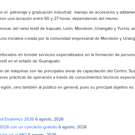
on el patronaje y graduación industrial; manejo de accesorios y aditam
ieron una duración entre 60 y 27 horas, dependiendo del mismo.
esas del ramo textil de Irapuato, León, Moroleón, Uriangato y Yuriria, a
na iniciativa creada por la comunidad empresarial de Moroleón y Urianga
focados en brindar servicios especializados en la formación de personas 
xtil en el estado de Guanajuato.
ión de máquinas son las principales áreas de capacitación del Centro. S
ejores prácticas de operación a través de conocimientos técnicos especia
 región, sino también al público en general, pues su principal objetivo 
ival Endémico 2026
6 agosto, 2026
 2026 con un concierto gratuito
6 agosto, 2026