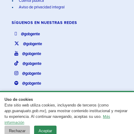
Cuenta pública
Aviso de privacidad integral
SÍGUENOS EN
NUESTRAS REDES
@gobgente
@gobgente
@gobgente
@gobgente
@gobgente
@gobgente
Uso de cookies
Este sitio web utiliza cookies, incluyendo de terceros (como
¿Existe algún problema con esta página?
Repórtalo aquí.
app.guanajuato.gob.mx
), para mostrar contenido institucional y mejorar
tu experiencia. Al continuar navegando, aceptas su uso.
Más
Aviso legal
© 2025 Gobierno del Estado de Guanajuato
información
Rechazar
Aceptar