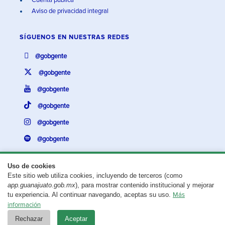
Cuenta pública
Aviso de privacidad integral
SÍGUENOS EN
NUESTRAS REDES
@gobgente
@gobgente
@gobgente
@gobgente
@gobgente
@gobgente
Uso de cookies
Este sitio web utiliza cookies, incluyendo de terceros (como
¿Existe algún problema con esta página?
Repórtalo aquí.
app.guanajuato.gob.mx
), para mostrar contenido institucional y mejorar
tu experiencia. Al continuar navegando, aceptas su uso.
Más
Aviso legal
© 2025 Gobierno del Estado de Guanajuato
información
Rechazar
Aceptar