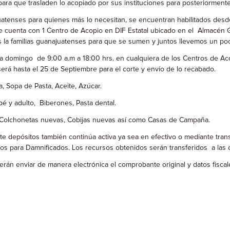
ara que trasladen lo acopiado por sus instituciones para posteriormente e
uatenses para quienes más lo necesitan, se encuentran habilitados desd
 cuenta con 1 Centro de Acopio en DIF Estatal ubicado en el Almacén G
 la familias guanajuatenses para que se sumen y juntos llevemos un poc
a domingo de 9:00 a.m a 18:00 hrs. en cualquiera de los Centros de A
será hasta el 25 de Septiembre para el corte y envío de lo recabado.
a, Sopa de Pasta, Aceite, Azúcar.
bé y adulto, Biberones, Pasta dental.
, Colchonetas nuevas, Cobijas nuevas así como Casas de Campaña.
depósitos también continúa activa ya sea en efectivo o mediante trans
s para Damnificados. Los recursos obtenidos serán transferidos a las c
rán enviar de manera electrónica el comprobante original y datos fiscal