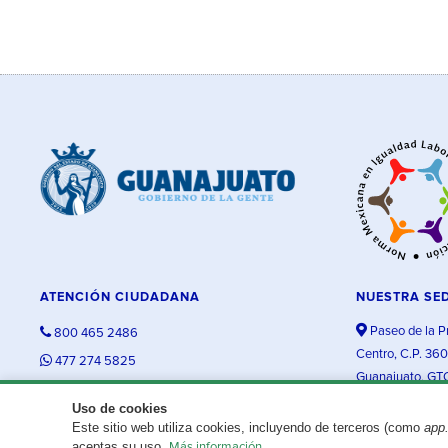
ATENCIÓN CIUDADANA
NUESTRA SE
Paseo de la P
800 465 2486
Centro, C.P. 36
477 274 5825
Guanajuato, GT
contacto@guanajuato.gob.mx
Uso de cookies
Este sitio web utiliza cookies, incluyendo de terceros (como
app
¿Existe algún problema con esta página?
Repórtalo aquí.
aceptas su uso.
Más información