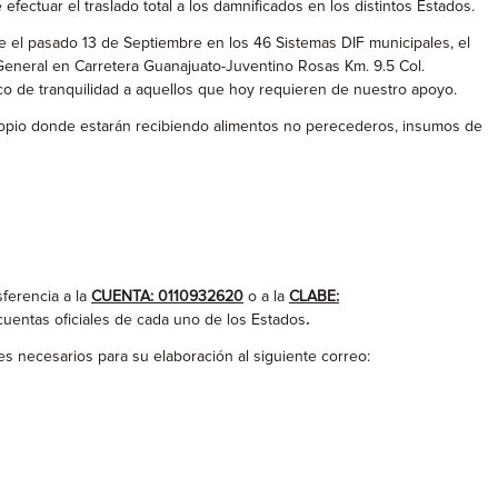
fectuar el traslado total a los damnificados en los distintos Estados.
e el pasado 13 de Septiembre en los 46 Sistemas DIF municipales, el
eneral en Carretera Guanajuato-Juventino Rosas Km. 9.5 Col.
o de tranquilidad a aquellos que hoy requieren de nuestro apoyo.
copio donde estarán recibiendo alimentos no perecederos, insumos de
ferencia a la
CUENTA: 0110932620
o a la
CLABE:
uentas oficiales de cada uno de los Estados
.
es necesarios para su elaboración al siguiente correo: