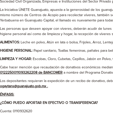
Sociedad Civil Organizada, Empresas e Instituciones del Sector Privado p
La Iniciativa ÚNETE Guanajuato, apuesta a la generosidad de los guanaj
mismo número de Centros de Acopio para recolectar víveres, también se
Yerbabuena en Guanajuato Capital, el llamado es nuevamente para todas
Las personas que deseen apoyar con víveres, deberán acudir de lunes 
higiene personal así como de limpieza y hogar, la recepción de víveres 
ALIMENTOS:
Leche en polvo, Atún en lata o bolsa, Frijoles, Arroz, Lentej
HIGIENE PERSONAL:
Papel sanitario, Toallas femeninas, pañales para be
LIMPIEZA Y HOGAR:
Escobas, Cloro, Cubetas, Cepillos, Jabón en Polvo
Cabe hacer mención que recaudación de donativos económicos mediante 
0122250011093262208 de BANCOMER
a nombre del Programa Donativo
Los depositantes requieran la expedición de un recibo de donativo, debe
ogaytans@guanajuato.gob.mx .
ÉNFASIS:
¿CÓMO PUEDO APORTAR EN EFECTIVO O TRANSFERENCIA?
Cuenta: 0110932620