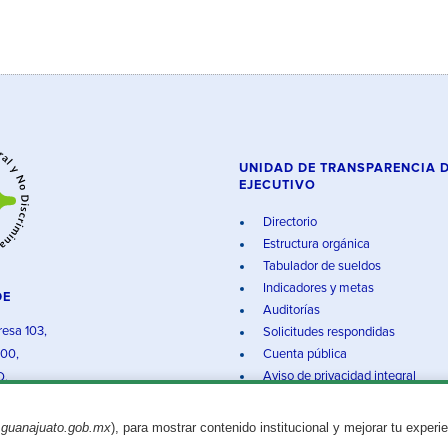
UNIDAD DE TRANSPARENCIA 
EJECUTIVO
Directorio
Estructura orgánica
Tabulador de sueldos
Indicadores y metas
DE
Auditorías
resa 103,
Solicitudes respondidas
000,
Cuenta pública
Aviso de privacidad integral
O.
.guanajuato.gob.mx
), para mostrar contenido institucional y mejorar tu experi
Aviso legal
© 2025 Gobierno del Estado de Guanajuato