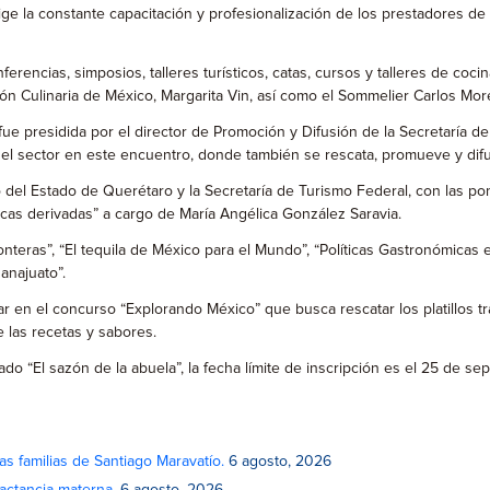
xige la constante capacitación y profesionalización de los prestadores de
erencias, simposios, talleres turísticos, catas, cursos y talleres de coci
ón Culinaria de México, Margarita Vin, así como el Sommelier Carlos More
fue presidida por el director de Promoción y Difusión de la Secretaría
 del sector en este encuentro, donde también se rescata, promueve y di
mo del Estado de Querétaro y la Secretaría de Turismo Federal, con las 
icas derivadas” a cargo de María Angélica González Saravia.
teras”, “El tequila de México para el Mundo”, “Políticas Gastronómicas 
anajuato”.
ar en el concurso “Explorando México” que busca rescatar los platillos 
e las recetas y sabores.
o “El sazón de la abuela”, la fecha límite de inscripción es el 25 de se
as familias de Santiago Maravatío.
6 agosto, 2026