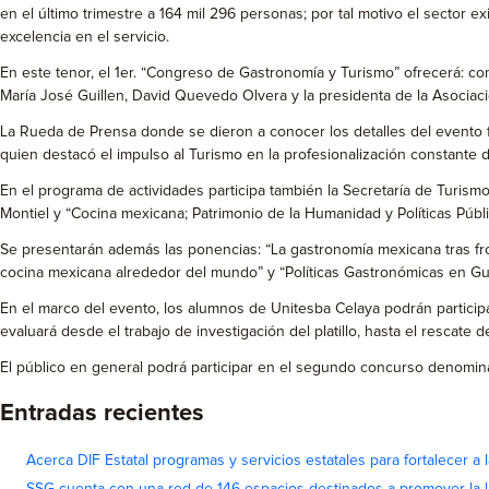
en el último trimestre a 164 mil 296 personas; por tal motivo el sector e
excelencia en el servicio.
En este tenor, el 1er. “Congreso de Gastronomía y Turismo” ofrecerá: conf
María José Guillen, David Quevedo Olvera y la presidenta de la Asociaci
La Rueda de Prensa donde se dieron a conocer los detalles del evento 
quien destacó el impulso al Turismo en la profesionalización constante
En el programa de actividades participa también la Secretaría de Turis
Montiel y “Cocina mexicana; Patrimonio de la Humanidad y Políticas Públ
Se presentarán además las ponencias: “La gastronomía mexicana tras fron
cocina mexicana alrededor del mundo” y “Políticas Gastronómicas en Gu
En el marco del evento, los alumnos de Unitesba Celaya podrán particip
evaluará desde el trabajo de investigación del platillo, hasta el rescate d
El público en general podrá participar en el segundo concurso denominad
Entradas recientes
Acerca DIF Estatal programas y servicios estatales para fortalecer a l