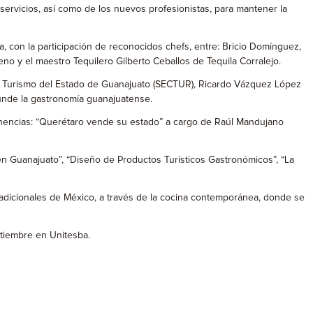
 servicios, así como de los nuevos profesionistas, para mantener la
na, con la participación de reconocidos chefs, entre: Bricio Domínguez,
no y el maestro Tequilero Gilberto Ceballos de Tequila Corralejo.
 de Turismo del Estado de Guanajuato (SECTUR), Ricardo Vázquez López
funde la gastronomía guanajuatense.
ponencias: “Querétaro vende su estado” a cargo de Raúl Mandujano
en Guanajuato”, “Diseño de Productos Turísticos Gastronómicos”, “La
tradicionales de México, a través de la cocina contemporánea, donde se
ptiembre en Unitesba.