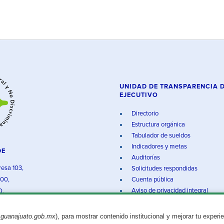
UNIDAD DE TRANSPARENCIA 
EJECUTIVO
Directorio
Estructura orgánica
Tabulador de sueldos
Indicadores y metas
DE
Auditorías
resa 103,
Solicitudes respondidas
000,
Cuenta pública
Aviso de privacidad integral
O.
.guanajuato.gob.mx
), para mostrar contenido institucional y mejorar tu experi
Aviso legal
© 2025 Gobierno del Estado de Guanajuato