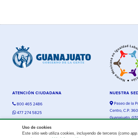
ATENCIÓN CIUDADANA
NUESTRA SE
Paseo de la P
800 465 2486
Centro, C.P. 36
477 274 5825
Guanajuato, GT
contacto@guanajuato.gob.mx
Uso de cookies
Este sitio web utiliza cookies, incluyendo de terceros (como
app
¿Existe algún problema con esta página?
Repórtalo aquí.