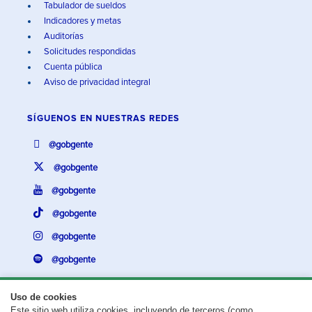
Tabulador de sueldos
Indicadores y metas
Auditorías
Solicitudes respondidas
Cuenta pública
Aviso de privacidad integral
SÍGUENOS EN
NUESTRAS REDES
@gobgente
@gobgente
@gobgente
@gobgente
@gobgente
@gobgente
Uso de cookies
Este sitio web utiliza cookies, incluyendo de terceros (como
¿Existe algún problema con esta página?
Repórtalo aquí.