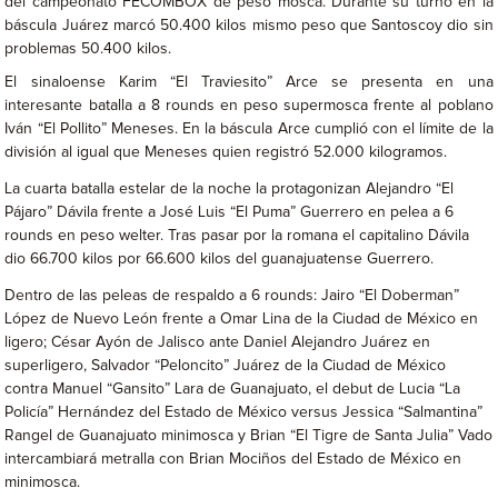
del campeonato FECOMBOX de peso mosca. Durante su turno en la
báscula Juárez marcó 50.400 kilos mismo peso que Santoscoy dio sin
problemas 50.400 kilos.
El sinaloense Karim “El Traviesito” Arce se presenta en una
interesante batalla a 8 rounds en peso supermosca frente al poblano
Iván “El Pollito” Meneses. En la báscula Arce cumplió con el límite de la
división al igual que Meneses quien registró 52.000 kilogramos.
La cuarta batalla estelar de la noche la protagonizan Alejandro “El
Pájaro” Dávila frente a José Luis “El Puma” Guerrero en pelea a 6
rounds en peso welter. Tras pasar por la romana el capitalino Dávila
dio 66.700 kilos por 66.600 kilos del guanajuatense Guerrero.
Dentro de las peleas de respaldo a 6 rounds: Jairo “El Doberman”
López de Nuevo León frente a Omar Lina de la Ciudad de México en
ligero; César Ayón de Jalisco ante Daniel Alejandro Juárez en
superligero, Salvador “Peloncito” Juárez de la Ciudad de México
contra Manuel “Gansito” Lara de Guanajuato, el debut de Lucia “La
Policía” Hernández del Estado de México versus Jessica “Salmantina”
Rangel de Guanajuato minimosca y Brian “El Tigre de Santa Julia” Vado
intercambiará metralla con Brian Mociños del Estado de México en
minimosca.