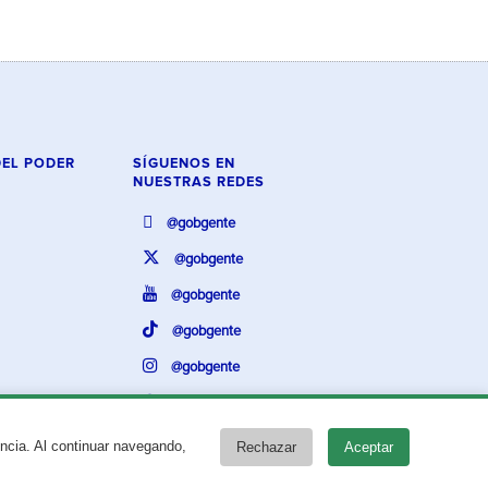
DEL PODER
SÍGUENOS EN
NUESTRAS REDES
@gobgente
@gobgente
@gobgente
@gobgente
@gobgente
@gobgente
encia. Al continuar navegando,
Rechazar
Aceptar