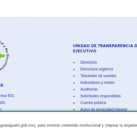
UNIDAD DE TRANSPARENCIA 
EJECUTIVO
Directorio
Estructura orgánica
Tabulador de sueldos
Indicadores y metas
DE
Auditorías
resa 103,
Solicitudes respondidas
000,
Cuenta pública
Aviso de privacidad integral
O.
.guanajuato.gob.mx
), para mostrar contenido institucional y mejorar tu experi
Aviso legal
© 2025 Gobierno del Estado de Guanajuato