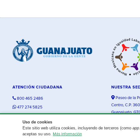
ATENCIÓN CIUDADANA
NUESTRA SE
Paseo de la P
800 465 2486
Centro, C.P. 36
477 274 5825
Guanajuato, GT
contacto@guanajuato.gob.mx
Uso de cookies
Este sitio web utiliza cookies, incluyendo de terceros (como
app
¿Existe algún problema con esta página?
Repórtalo aquí.
aceptas su uso.
Más información