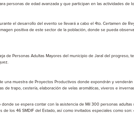
ara personas de edad avanzada y que participan en las actividades de l
“durante el desarrollo del evento se llevará a cabo el 4to. Certamen de 
agen positiva de este sector de la población, donde se pueda observar 
 pareja de Personas Adultas Mayores del municipio de Jaral del progreso
quez.
o de una muestra de Proyectos Productivos donde expondrán y venderán 
s de trapo, cestería, elaboración de velas aromáticas, viveros e invernad
donde se espera contar con la asistencia de Mil 300 personas adultas m
de los 46 SMDIF del Estado, así como invitados especiales como son: e