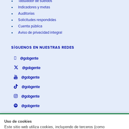
Tabulador de sueldos
Indicadores y metas
Auditorías
Solicitudes respondidas
Cuenta pública
Aviso de privacidad integral
SÍGUENOS EN
NUESTRAS REDES
@gobgente
@gobgente
@gobgente
@gobgente
@gobgente
@gobgente
Uso de cookies
Este sitio web utiliza cookies, incluyendo de terceros (como
¿Existe algún problema con esta página?
Repórtalo aquí.