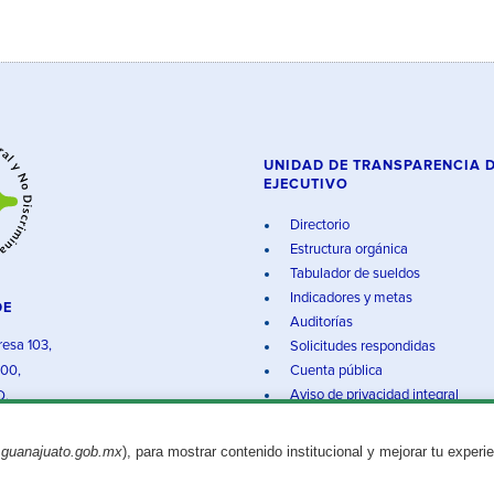
UNIDAD DE TRANSPARENCIA 
EJECUTIVO
Directorio
Estructura orgánica
Tabulador de sueldos
Indicadores y metas
DE
Auditorías
resa 103,
Solicitudes respondidas
000,
Cuenta pública
Aviso de privacidad integral
O.
.guanajuato.gob.mx
), para mostrar contenido institucional y mejorar tu experi
Aviso legal
© 2025 Gobierno del Estado de Guanajuato