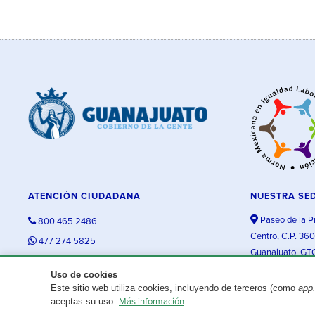
ATENCIÓN CIUDADANA
NUESTRA SE
Paseo de la P
800 465 2486
Centro, C.P. 36
477 274 5825
Guanajuato, GT
contacto@guanajuato.gob.mx
Uso de cookies
Este sitio web utiliza cookies, incluyendo de terceros (como
app
¿Existe algún problema con esta página?
Repórtalo aquí.
aceptas su uso.
Más información