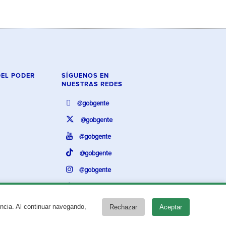
DEL PODER
SÍGUENOS EN
NUESTRAS REDES
@gobgente
@gobgente
@gobgente
@gobgente
@gobgente
@gobgente
encia. Al continuar navegando,
Rechazar
Aceptar