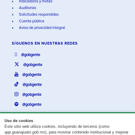
Indicadores y metas
Auditorías
Solicitudes respondidas
Cuenta pública
Aviso de privacidad integral
SÍGUENOS EN
NUESTRAS REDES
@gobgente
@gobgente
@gobgente
@gobgente
@gobgente
@gobgente
Uso de cookies
Este sitio web utiliza cookies, incluyendo de terceros (como
¿Existe algún problema con esta página?
Repórtalo aquí.
app.guanajuato.gob.mx
), para mostrar contenido institucional y mejorar