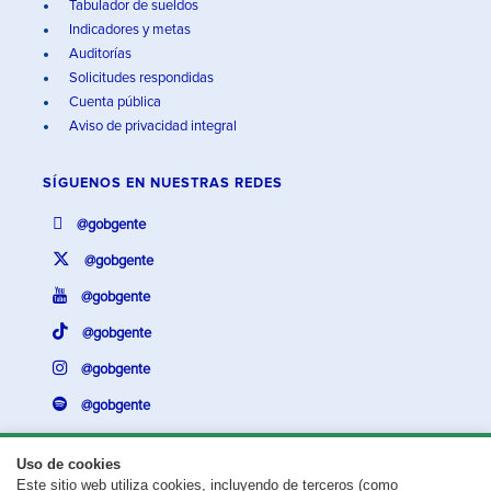
Tabulador de sueldos
Indicadores y metas
Auditorías
Solicitudes respondidas
Cuenta pública
Aviso de privacidad integral
SÍGUENOS EN
NUESTRAS REDES
@gobgente
@gobgente
@gobgente
@gobgente
@gobgente
@gobgente
Uso de cookies
Este sitio web utiliza cookies, incluyendo de terceros (como
¿Existe algún problema con esta página?
Repórtalo aquí.