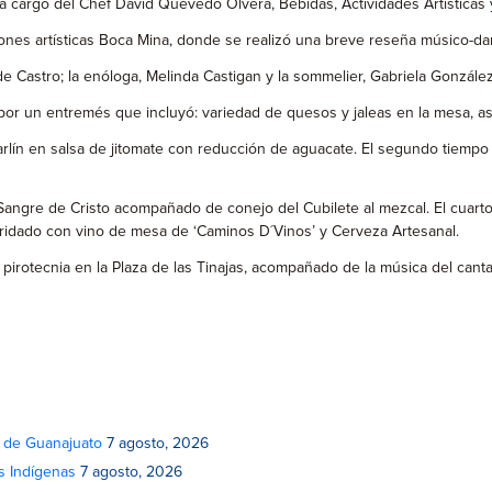
 cargo del Chef David Quevedo Olvera, Bebidas, Actividades Artísticas y
ciones artísticas Boca Mina, donde se realizó una breve reseña músico-dan
 Castro; la enóloga, Melinda Castigan y la sommelier, Gabriela González
or un entremés que incluyó: variedad de quesos y jaleas en la mesa, as
marlín en salsa de jitomate con reducción de aguacate. El segundo tiempo
 Sangre de Cristo acompañado de conejo del Cubilete al mezcal. El cuart
idado con vino de mesa de ‘Caminos D´Vinos’ y Cerveza Artesanal.
e pirotecnia en la Plaza de las Tinajas, acompañado de la música del can
o de Guanajuato
7 agosto, 2026
s Indígenas
7 agosto, 2026