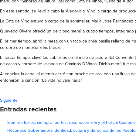
menú con “Sabores de Altura”, así como Cata de vinos, “Cena de Autor” a
En este sentido, se llevó a cabo la ‘Alegoría al Vino’ a cargo de produc
La Cata de Vino estuvo a cargo de la sommelier, María José Fernández de
Quevedo Olvera ofreció un delicioso menú a cuatro tiempos, integrado p
El primer tiempo, abrió la mesa con un taco de chile pasilla relleno de 
cordero de montaña a las brasas.
El tercer tiempo, clavó los cubiertos en el mole de piedra del Convento
de cacao y sorbete de lavanda de Caminos D´Vinos. Dicho menú fue mar
Al concluir la cena, el evento cerró con broche de oro, con una lluvia d
entonaron la canción “La vida no vale nada”.
Siguiente
Entradas recientes
Siempre leales, siempre fuertes: reconocen a la y el Policía Custodi
Reconoce Gobernadora identidad, cultura y derechos de los Pueblo