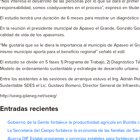
“Nos interesa el desarrollo de las personas por lo que se dará el primer
responsabilidad, somos coadyuvantes en el proceso”, expresó en titular
El estudio tendrá una duración de 6 meses para mostrar un diagnóstico p
En la reunión el presidente municipal de Apaseo el Grande, Gonzálo Gonz
calidad de vida de los apasenses.
“Me gustaría que se le diera la importancia al municipio de Apaseo el 
mismo municipio aporta para el beneficio regional” señaló el edil.
El estudio se divide en 5 fases 1) Programa de Trabajo, 2) Diagnóstico Téc
Modelo de ordenamiento sustentable y estrategia de desarrollo urbano.
Entre los asistentes a las sesiones de arranque estuvo el Ing. Adrián 
Sustentable SDES el Lic. Gustavo Romero, Director General de Infraestruc
http://seieg.iplaneg.net/seieg/
Entradas recientes
Gobierno de la Gente fortalece la productividad agrícola en Romita c
La Secretaria del Campo fortalece la economía de las familias de Sa
Acerca DIF Estatal programas y servicios estatales para fortalecer a l