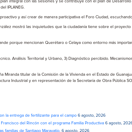
 plan integral con las sesiones y se contribuye con el plan de Desarroll
 del IPLANEG.
roactivo y así crear de manera participativa el Foro Ciudad, escuchando 
ález mostró las inquietudes que la ciudadanía tiene sobre el proyecto en
Grande porque mencionan Querétaro o Celaya como entorno más importante
nico. Análisis Territorial y Urbano, 3) Diagnóstico percibido. Mecanismos 
Peña Miranda titular de la Comisión de la Vivienda en el Estado de Guan
tura Industrial y en representación de la Secretaría de Obra Pública SOP
on la entrega de fertilizante para el campo
6 agosto, 2026
n Francisco del Rincón con el programa Familia Productiva
6 agosto, 202
as familias de Santiago Maravatío.
6 agosto, 2026