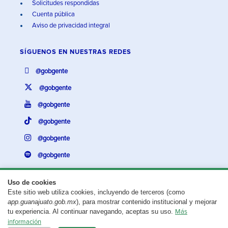
Solicitudes respondidas
Cuenta pública
Aviso de privacidad integral
SÍGUENOS EN
NUESTRAS REDES
@gobgente
@gobgente
@gobgente
@gobgente
@gobgente
@gobgente
Uso de cookies
Este sitio web utiliza cookies, incluyendo de terceros (como
¿Existe algún problema con esta página?
Repórtalo aquí.
app.guanajuato.gob.mx
), para mostrar contenido institucional y mejorar
tu experiencia. Al continuar navegando, aceptas su uso.
Más
Aviso legal
© 2025 Gobierno del Estado de Guanajuato
información