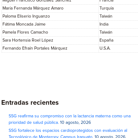
Miguel Francisco González Sánchez
Francia
María Fernanda Márquez Amaro
Turquía
Paloma Eliserio Inguanzo
Taiwán
Fátima Moncada Jaime
India
Pamela Flores Camacho
Taiwán
Sara Hortensia Roel López
España
Fernando Efraín Portales Márquez
U.S.A.
Entradas recientes
SSG reafirma su compromiso con la lactancia materna como una
prioridad de salud pública.
10 agosto, 2026
SSG fortalece los espacios cardioprotegidos con evaluación al
Tecnológico de Monterrey, Campus Irapuato.
10 agosto, 2026