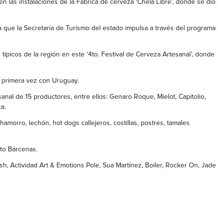
 las instalaciones de la Fábrica de cerveza ‘Chela Libre’, donde se dio
ía que la Secretaría de Turismo del estado impulsa a través del programa
ípicos de la región en este ‘4to. Festival de Cerveza Artesanal’, donde
r primera vez con Uruguay.
sanal de 15 productores, entre ellos: Genaro Roque, Mielot, Capitolio,
a.
morro, lechón, hot dogs callejeros, costillas, postres, tamales
ito Bárcenas.
ish, Actividad Art & Emotions Pole, Sua Martínez, Boiler, Rocker On, Jade