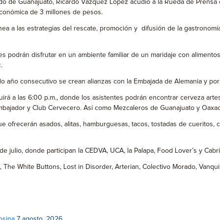
ado de Guanajuato, Ricardo Vázquez López acudió a la Rueda de Prensa en
conómica de 3 millones de pesos.
inea a las estrategias del rescate, promoción y difusión de la gastronom
podrán disfrutar en un ambiente familiar de un maridaje con alimentos t
.
undo año consecutivo se crean alianzas con la Embajada de Alemania y po
cluirá a las 6:00 p.m., donde los asistentes podrán encontrar cerveza arte
 Embajador y Club Cervecero. Así como Mezcaleros de Guanajuato y Oaxac
ofrecerán asados, alitas, hamburguesas, tacos, tostadas de cueritos, cha
 de julio, donde participan la CEDVA, UCA, la Palapa, Food Lover’s y Cabr
c, The White Buttons, Lost in Disorder, Arterian, Colectivo Morado, Vanqu
osina
7 agosto, 2026