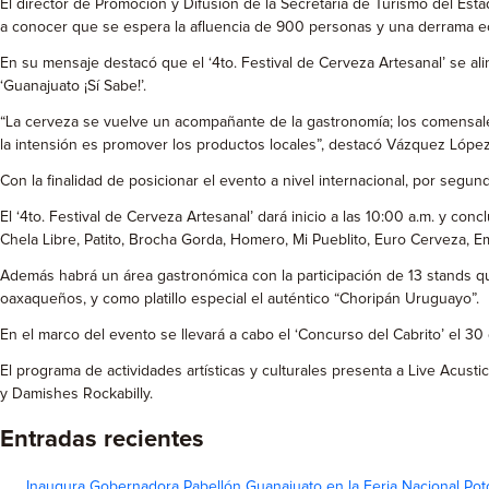
El director de Promoción y Difusión de la Secretaría de Turismo del Est
a conocer que se espera la afluencia de 900 personas y una derrama e
En su mensaje destacó que el ‘4to. Festival de Cerveza Artesanal’ se al
‘Guanajuato ¡Sí Sabe!’.
“La cerveza se vuelve un acompañante de la gastronomía; los comensales 
la intensión es promover los productos locales”, destacó Vázquez López
Con la finalidad de posicionar el evento a nivel internacional, por seg
El ‘4to. Festival de Cerveza Artesanal’ dará inicio a las 10:00 a.m. y con
Chela Libre, Patito, Brocha Gorda, Homero, Mi Pueblito, Euro Cerveza,
Además habrá un área gastronómica con la participación de 13 stands que 
oaxaqueños, y como platillo especial el auténtico “Choripán Uruguayo”.
En el marco del evento se llevará a cabo el ‘Concurso del Cabrito’ el 30
El programa de actividades artísticas y culturales presenta a Live Acusti
y Damishes Rockabilly.
Entradas recientes
Inaugura Gobernadora Pabellón Guanajuato en la Feria Nacional Pot