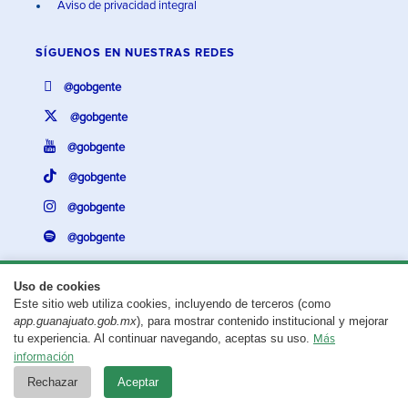
Aviso de privacidad integral
SÍGUENOS EN
NUESTRAS REDES
@gobgente
@gobgente
@gobgente
@gobgente
@gobgente
@gobgente
Uso de cookies
Este sitio web utiliza cookies, incluyendo de terceros (como
¿Existe algún problema con esta página?
Repórtalo aquí.
app.guanajuato.gob.mx
), para mostrar contenido institucional y mejorar
tu experiencia. Al continuar navegando, aceptas su uso.
Más
Aviso legal
© 2025 Gobierno del Estado de Guanajuato
información
Rechazar
Aceptar