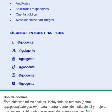
Auditorías
Solicitudes respondidas
Cuenta pública
Aviso de privacidad integral
SÍGUENOS EN
NUESTRAS REDES
@gobgente
@gobgente
@gobgente
@gobgente
@gobgente
@gobgente
Uso de cookies
Este sitio web utiliza cookies, incluyendo de terceros (como
¿Existe algún problema con esta página?
Repórtalo aquí.
app.guanajuato.gob.mx
), para mostrar contenido institucional y mejorar
tu experiencia. Al continuar navegando, aceptas su uso.
Más