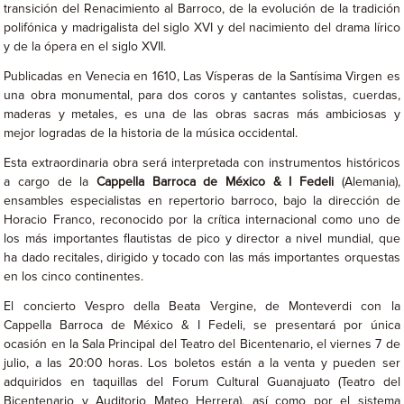
transición del Renacimiento al Barroco, de la evolución de la tradición
polifónica y madrigalista del siglo XVI y del nacimiento del drama lírico
y de la ópera en el siglo XVII.
Publicadas en Venecia en 1610, Las Vísperas de la Santísima Virgen es
una obra monumental, para dos coros y cantantes solistas, cuerdas,
maderas y metales, es una de las obras sacras más ambiciosas y
mejor logradas de la historia de la música occidental.
Esta extraordinaria obra será interpretada con instrumentos históricos
a cargo de la
Cappella Barroca de México & I Fedeli
(Alemania),
ensambles especialistas en repertorio barroco, bajo la dirección de
Horacio Franco, reconocido por la crítica internacional como uno de
los más importantes flautistas de pico y director a nivel mundial, que
ha dado recitales, dirigido y tocado con las más importantes orquestas
en los cinco continentes.
El concierto Vespro della Beata Vergine, de Monteverdi con la
Cappella Barroca de México & I Fedeli, se presentará por única
ocasión en la Sala Principal del Teatro del Bicentenario, el viernes 7 de
julio, a las 20:00 horas. Los boletos están a la venta y pueden ser
adquiridos en taquillas del Forum Cultural Guanajuato (Teatro del
Bicentenario y Auditorio Mateo Herrera), así como por el sistema