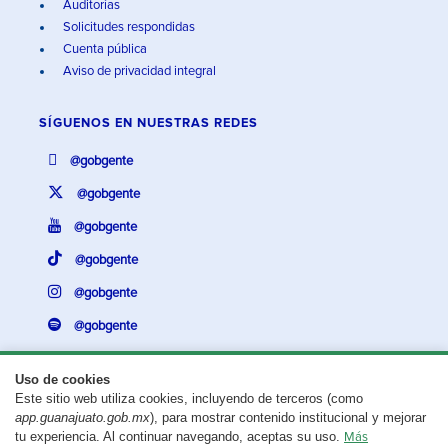
Auditorías
Solicitudes respondidas
Cuenta pública
Aviso de privacidad integral
SÍGUENOS EN
NUESTRAS REDES
@gobgente
@gobgente
@gobgente
@gobgente
@gobgente
@gobgente
Uso de cookies
Este sitio web utiliza cookies, incluyendo de terceros (como
¿Existe algún problema con esta página?
Repórtalo aquí.
app.guanajuato.gob.mx
), para mostrar contenido institucional y mejorar
tu experiencia. Al continuar navegando, aceptas su uso.
Más