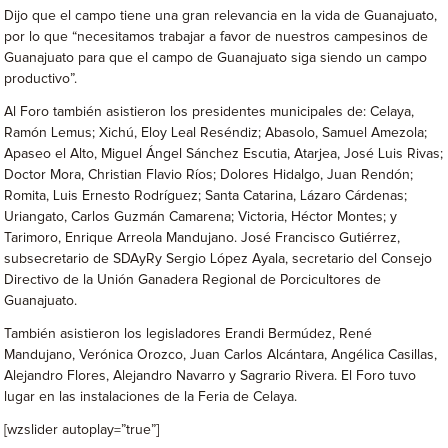
Dijo que el campo tiene una gran relevancia en la vida de Guanajuato,
por lo que “necesitamos trabajar a favor de nuestros campesinos de
Guanajuato para que el campo de Guanajuato siga siendo un campo
productivo”.
Al Foro también asistieron los presidentes municipales de: Celaya,
Ramón Lemus; Xichú, Eloy Leal Reséndiz; Abasolo, Samuel Amezola;
Apaseo el Alto, Miguel Ángel Sánchez Escutia, Atarjea, José Luis Rivas;
Doctor Mora, Christian Flavio Ríos; Dolores Hidalgo, Juan Rendón;
Romita, Luis Ernesto Rodríguez; Santa Catarina, Lázaro Cárdenas;
Uriangato, Carlos Guzmán Camarena; Victoria, Héctor Montes; y
Tarimoro, Enrique Arreola Mandujano. José Francisco Gutiérrez,
subsecretario de SDAyRy Sergio López Ayala, secretario del Consejo
Directivo de la Unión Ganadera Regional de Porcicultores de
Guanajuato.
También asistieron los legisladores Erandi Bermúdez, René
Mandujano, Verónica Orozco, Juan Carlos Alcántara, Angélica Casillas,
Alejandro Flores, Alejandro Navarro y Sagrario Rivera. El Foro tuvo
lugar en las instalaciones de la Feria de Celaya.
[wzslider autoplay=”true”]