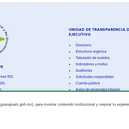
UNIDAD DE TRANSPARENCIA 
EJECUTIVO
Directorio
Estructura orgánica
Tabulador de sueldos
Indicadores y metas
DE
Auditorías
resa 103,
Solicitudes respondidas
000,
Cuenta pública
Aviso de privacidad integral
O.
.guanajuato.gob.mx
), para mostrar contenido institucional y mejorar tu experi
Aviso legal
© 2025 Gobierno del Estado de Guanajuato