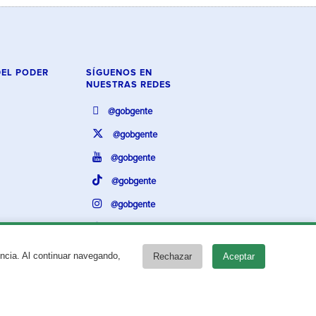
DEL PODER
SÍGUENOS EN
NUESTRAS REDES
@gobgente
@gobgente
@gobgente
@gobgente
@gobgente
@gobgente
encia. Al continuar navegando,
Rechazar
Aceptar