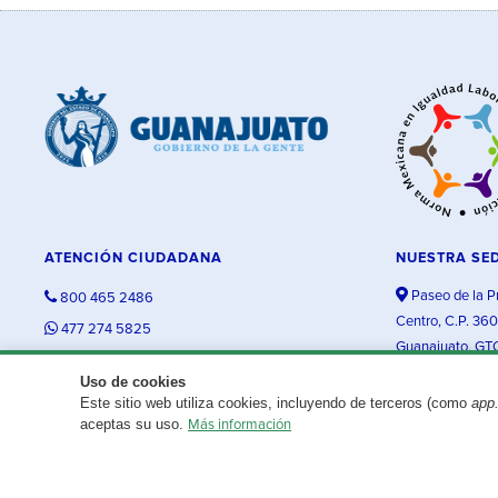
ATENCIÓN CIUDADANA
NUESTRA SE
Paseo de la P
800 465 2486
Centro, C.P. 36
477 274 5825
Guanajuato, GT
contacto@guanajuato.gob.mx
Uso de cookies
Este sitio web utiliza cookies, incluyendo de terceros (como
app
¿Existe algún problema con esta página?
Repórtalo aquí.
aceptas su uso.
Más información