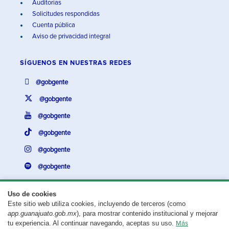
Auditorías
Solicitudes respondidas
Cuenta pública
Aviso de privacidad integral
SÍGUENOS EN
NUESTRAS REDES
@gobgente
@gobgente
@gobgente
@gobgente
@gobgente
@gobgente
Uso de cookies
Este sitio web utiliza cookies, incluyendo de terceros (como
¿Existe algún problema con esta página?
Repórtalo aquí.
app.guanajuato.gob.mx
), para mostrar contenido institucional y mejorar
tu experiencia. Al continuar navegando, aceptas su uso.
Más