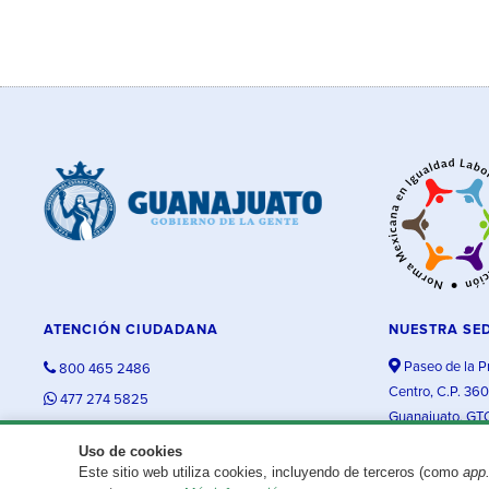
ATENCIÓN CIUDADANA
NUESTRA SE
Paseo de la P
800 465 2486
Centro, C.P. 36
477 274 5825
Guanajuato, GT
contacto@guanajuato.gob.mx
Uso de cookies
Este sitio web utiliza cookies, incluyendo de terceros (como
app
¿Existe algún problema con esta página?
Repórtalo aquí.