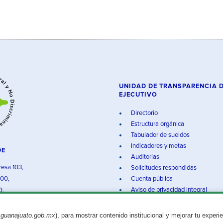
UNIDAD DE TRANSPARENCIA 
EJECUTIVO
Directorio
Estructura orgánica
Tabulador de sueldos
Indicadores y metas
DE
Auditorías
resa 103,
Solicitudes respondidas
000,
Cuenta pública
Aviso de privacidad integral
O.
.guanajuato.gob.mx
), para mostrar contenido institucional y mejorar tu experi
Aviso legal
© 2025 Gobierno del Estado de Guanajuato